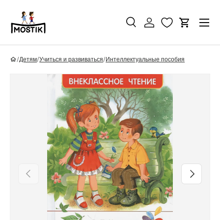
Перейти к контенту
Поиск
Войти
Корзина
Поиск
Найти
/
Детям
/
Учиться и развиваться
/
Интеллектуальные пособия
Перейти к информации о продукте
Назад
Вперед