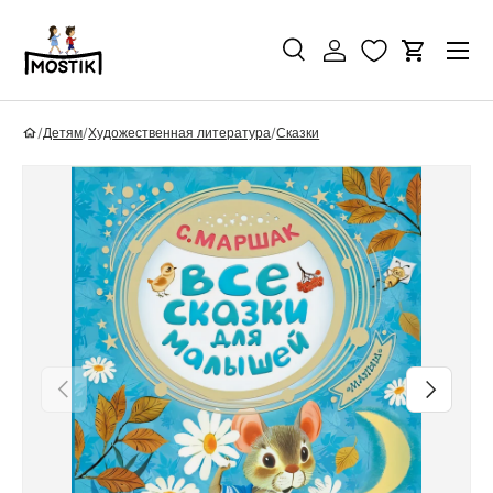
Перейти к контенту
Поиск
Войти
Корзина
Поиск
Найти
/
Детям
/
Художественная литература
/
Сказки
Перейти к информации о продукте
Назад
Вперед