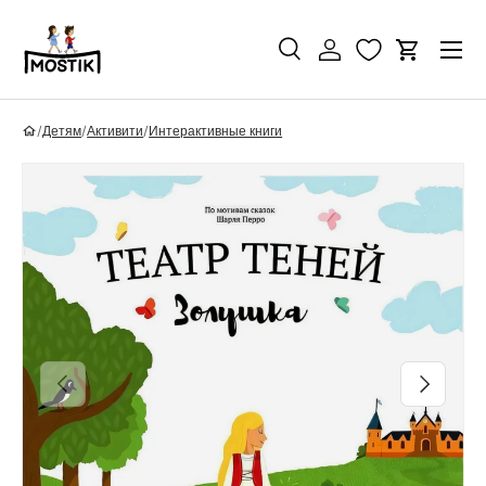
Перейти к контенту
Поиск
Войти
Корзина
Поиск
Найти
/
Детям
/
Активити
/
Интерактивные книги
Перейти к информации о продукте
Назад
Вперед