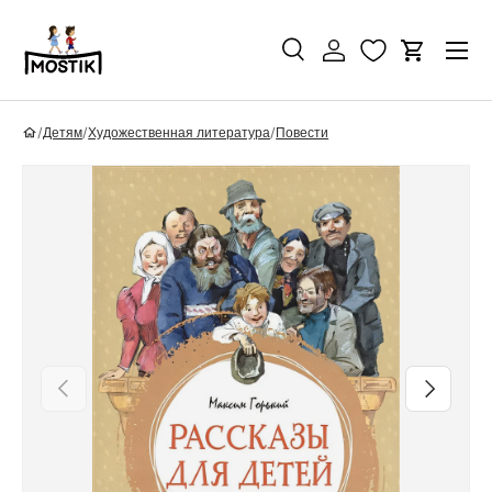
Перейти к контенту
Поиск
Войти
Корзина
Поиск
Найти
/
Детям
/
Художественная литература
/
Повести
Перейти к информации о продукте
Назад
Вперед