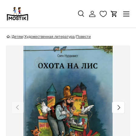
Перейти к контенту
Поиск
Войти
Корзина
Поиск
Найти
/
Детям
/
Художественная литература
/
Повести
Перейти к информации о продукте
Назад
Вперед