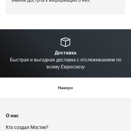
имеем доступа к информации о них.
Назад
Вп
Доставка
Быстрая и выгодная доставка с отслеживанием по
всему Евросоюзу
Наверх
О нас
Кто создал Мостик?