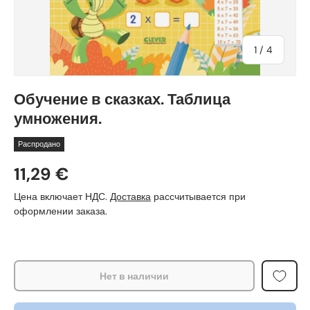
из
1
/
4
Обучение в сказках. Таблица
умножения.
Распродано
11,29 €
Цена включает НДС.
Доставка
рассчитывается при
оформлении заказа.
Нет в наличии