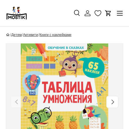
Перейти к контенту
Поиск
Войти
Корзина
Поиск
Найти
/
Детям
/
Активити
/
Книги с наклейками
Перейти к информации о продукте
Назад
Вперед