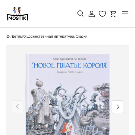
Перейти к контенту
Поиск
Войти
Корзина
Поиск
Найти
/
Детям
/
Художественная литература
/
Сказки
Перейти к информации о продукте
Назад
Вперед