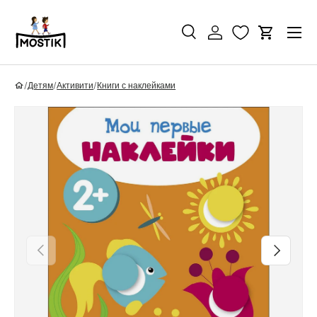
Перейти к контенту
Поиск
Войти
Корзина
Поиск
Найти
/
Детям
/
Активити
/
Книги с наклейками
Перейти к информации о продукте
Назад
Вперед