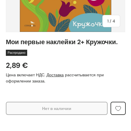
из
1
/
4
Мои первые наклейки 2+ Кружочки.
Распродано
2,89 €
Цена включает НДС.
Доставка
рассчитывается при
оформлении заказа.
Нет в наличии