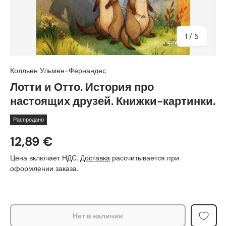
из
1
/
5
Колльен Ульмен-Фернандес
Лотти и Отто. История про
настоящих друзей. Книжки-картинки.
Распродано
12,89 €
Цена включает НДС.
Доставка
рассчитывается при
оформлении заказа.
Нет в наличии