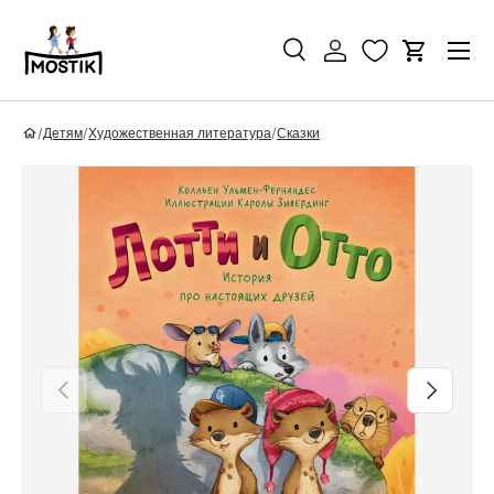
Перейти к контенту
Поиск
Войти
Корзина
Поиск
Найти
/
Детям
/
Художественная литература
/
Сказки
Перейти к информации о продукте
Назад
Вперед