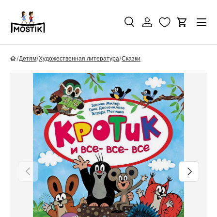
Перейти к контенту
Поиск
Войти
Корзина
Поиск
Найти
/
Детям
/
Художественная литература
/
Сказки
Перейти к информации о продукте
Назад
Вперед