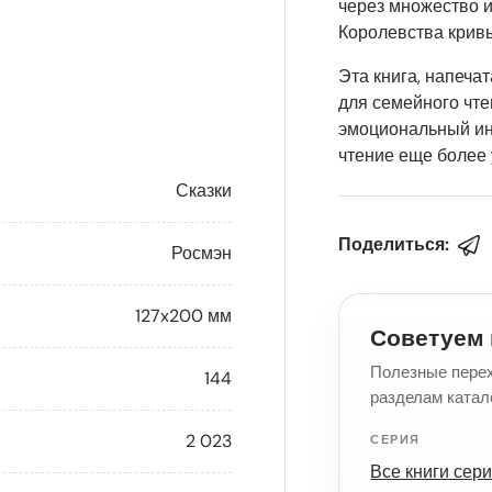
через множество 
Королевства кривы
ею
ие 3 в галерею
Эта книга, напеча
для семейного чте
эмоциональный ин
чтение еще более
Сказки
Поделиться:
Росмэн
127x200 мм
Советуем 
Полезные перех
144
разделам катал
2 023
СЕРИЯ
Все книги сер