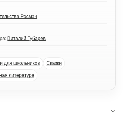
ательства Росмэн
ора:
Виталий Губарев
ги для школьников
Сказки
ная литература