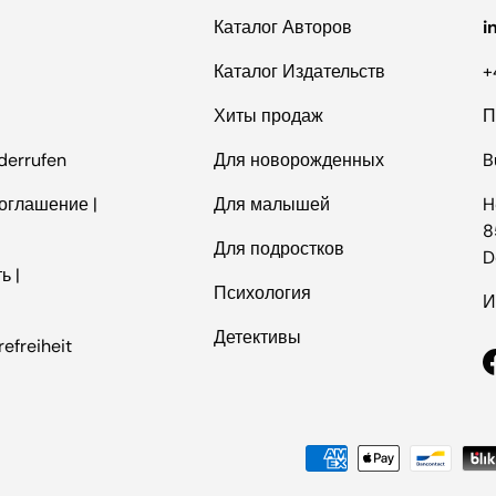
Каталог Авторов
i
Каталог Издательств
+
Хиты продаж
П
derrufen
Для новорожденных
B
оглашение |
Для малышей
H
8
Для подростков
D
ь |
Психология
И
Детективы
refreiheit
Способы оплаты