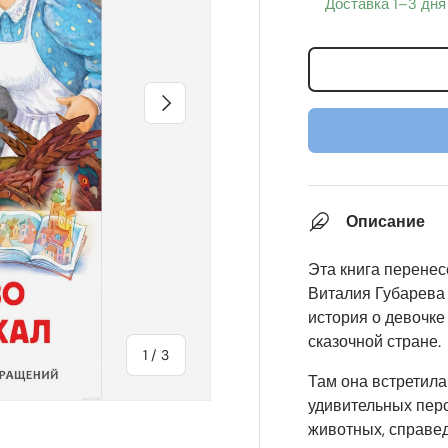
Доставка 1–3 дня
Вперед
Описание
Эта книга перенес
Виталия Губарева
история о девочке
сказочной стране.
из
1
/
3
Там она встретила
удивительных пер
животных, справед