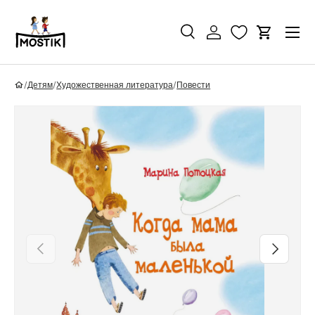
Перейти к контенту
Поиск
Войти
Корзина
Поиск
Найти
/
Детям
/
Художественная литература
/
Повести
Перейти к информации о продукте
Назад
Вперед