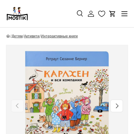
Перейти к контенту
Поиск
Войти
Корзина
Поиск
Найти
/
Детям
/
Активити
/
Интерактивные книги
Перейти к информации о продукте
Назад
Вперед