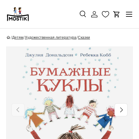
Перейти к контенту
Поиск
Войти
Корзина
Поиск
Найти
/
Детям
/
Художественная литература
/
Сказки
Перейти к информации о продукте
Назад
Вперед