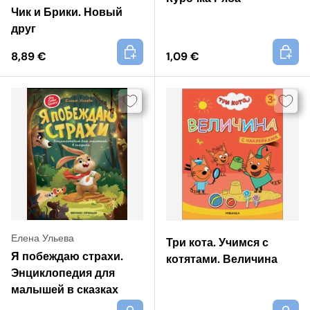
Чик и Брики. Новый
друг
+
+
8,89 €
1,09 €
Елена Ульева
Три кота. Учимся с
Я побеждаю страхи.
котятами. Величина
Энциклопедия для
малышей в сказках
+
+