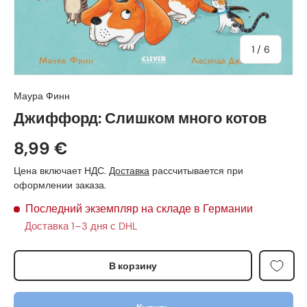
из
1
/
6
Маура Финн
Джиффорд: Слишком много котов
8,99 €
Цена включает НДС.
Доставка
рассчитывается при
оформлении заказа.
Последний экземпляр на складе в Германии
Доставка 1–3 дня с DHL
В корзину