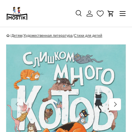
Перейти к контенту
Поиск
Войти
Корзина
Поиск
Найти
/
Детям
/
Художественная литература
/
Стихи для детей
Перейти к информации о продукте
Назад
Вперед