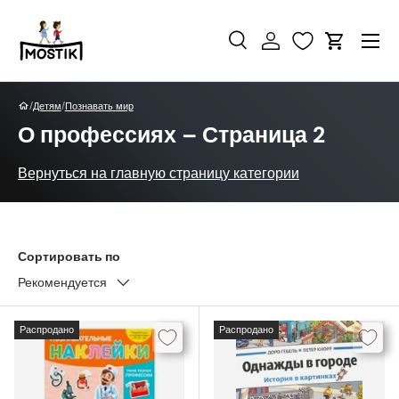
Перейти к контенту
Поиск
Войти
Корзина
Поиск
Найти
/
/
Детям
Познавать мир
О профессиях – Страница 2
Вернуться на главную страницу категории
Сортировать по
Рекомендуется
Распродано
Распродано