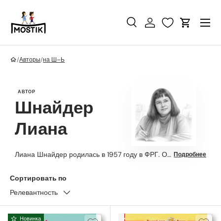
Перейти к контенту
Поиск
Войти
Корзина
Поиск
Найти
/
Авторы
/
на Ш–Ь
АВТОР
Шнайдер
Лиана
Лиана Шнайдер родилась в 1957 году в ФРГ. Она получила естественнонаучное образование, изучала химию и искусство, а затем выбрала педагогическую работу. До 2011 года автор преподавала в школе...
Подробнее
Сортировать по
Релевантность
Новинка