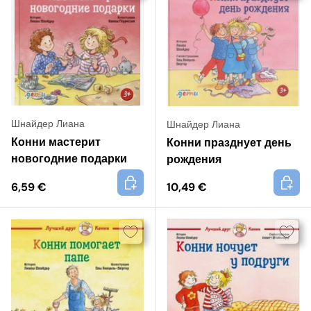
Шнайдер Лиана
Шнайдер Лиана
Конни мастерит
Конни празднует день
новогодние подарки
рождения
+
+
6,59 €
10,49 €